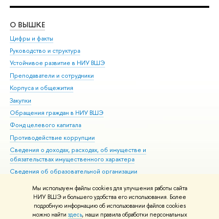
О ВЫШКЕ
ОБ
Цифры и факты
Ли
Руководство и структура
Дов
Устойчивое развитие в НИУ ВШЭ
Ол
Преподаватели и сотрудники
При
Корпуса и общежития
Вы
Закупки
При
Обращения граждан в НИУ ВШЭ
Ас
Фонд целевого капитала
До
Противодействие коррупции
Цен
Сведения о доходах, расходах, об имуществе и
Би
обязательствах имущественного характера
Об
Сведения об образовательной организации
Обр
Людям с ограниченными возможностями здоровья
Мы используем файлы cookies для улучшения работы сайта
Единая платежная страница
НИУ ВШЭ и большего удобства его использования. Более
подробную информацию об использовании файлов cookies
Работа в Вышке
можно найти
здесь
, наши правила обработки персональных