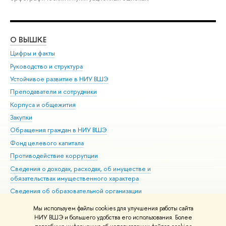
О ВЫШКЕ
ОБ
Цифры и факты
Ли
Руководство и структура
Дов
Устойчивое развитие в НИУ ВШЭ
Ол
Преподаватели и сотрудники
При
Корпуса и общежития
Вы
Закупки
При
Обращения граждан в НИУ ВШЭ
Ас
Фонд целевого капитала
До
Противодействие коррупции
Цен
Сведения о доходах, расходах, об имуществе и
Би
обязательствах имущественного характера
Об
Сведения об образовательной организации
Обр
Людям с ограниченными возможностями здоровья
Мы используем файлы cookies для улучшения работы сайта
Единая платежная страница
НИУ ВШЭ и большего удобства его использования. Более