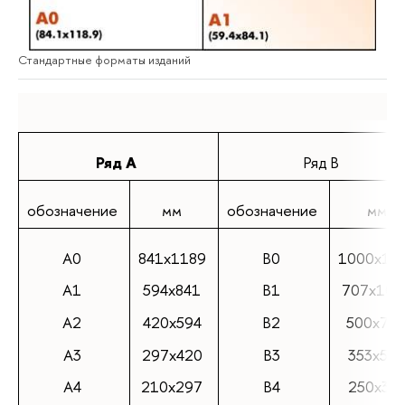
Стандартные форматы изданий
Ряд А
Ряд В
обозначение
мм
обозначение
мм
А0
841х1189
В0
1000х14
А1
594х841
В1
707х100
А2
420х594
В2
500х70
А3
297х420
В3
353х50
А4
210х297
В4
250х35