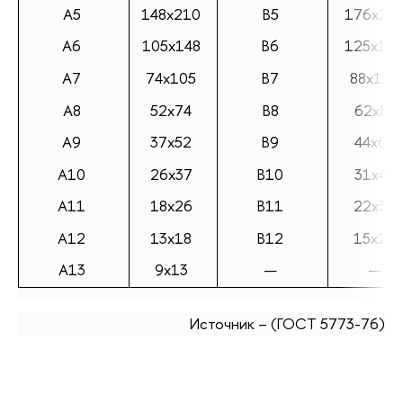
А5
148х210
В5
176х25
А6
105х148
В6
125х17
А7
74х105
В7
88х125
А8
52х74
В8
62х88
А9
37х52
В9
44х62
А10
26х37
В10
31х44
А11
18х26
В11
22х31
А12
13х18
В12
15x22
А13
9х13
—
—
Источник – (ГОСТ 5773-76)