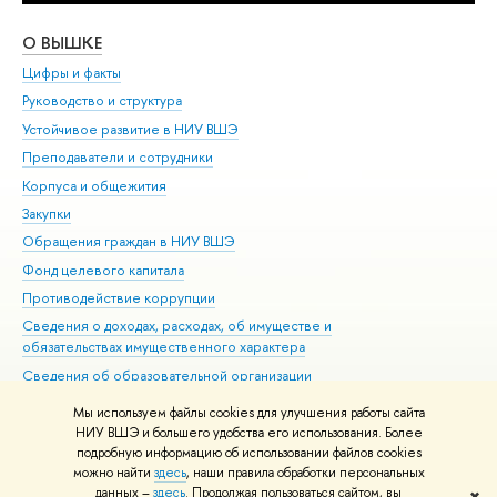
О ВЫШКЕ
ОБ
Цифры и факты
Ли
Руководство и структура
Дов
Устойчивое развитие в НИУ ВШЭ
Ол
Преподаватели и сотрудники
При
Корпуса и общежития
Вы
Закупки
При
Обращения граждан в НИУ ВШЭ
Ас
Фонд целевого капитала
До
Противодействие коррупции
Цен
Сведения о доходах, расходах, об имуществе и
Би
обязательствах имущественного характера
Об
Сведения об образовательной организации
Обр
Людям с ограниченными возможностями здоровья
Мы используем файлы cookies для улучшения работы сайта
Единая платежная страница
НИУ ВШЭ и большего удобства его использования. Более
подробную информацию об использовании файлов cookies
Работа в Вышке
можно найти
здесь
, наши правила обработки персональных
данных –
здесь
. Продолжая пользоваться сайтом, вы