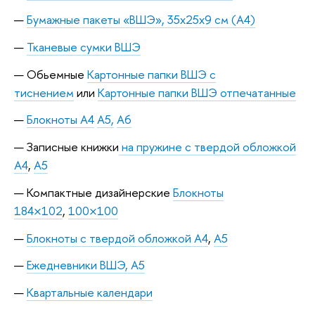
Бумажные пакеты «ВШЭ», 35х25х9 см (А4)
Тканевые сумки ВШЭ
Обьемные
Картонные папки ВШЭ с
тиснением
или
Картонные папки ВШЭ отпечатанные
Блокноты А4
А5,
А6
Записные книжки
на пружине с твердой обложкой
А4
,
А5
Компактные дизайнерские
Блокноты
184×102
,
100×100
Блокноты с твердой обложкой А4
,
А5
Ежедневники ВШЭ, А5
Квартальные календари