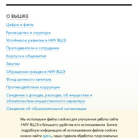
О ВЫШКЕ
ОБ
Цифры и факты
Ли
Руководство и структура
Дов
Устойчивое развитие в НИУ ВШЭ
Ол
Преподаватели и сотрудники
При
Корпуса и общежития
Вы
Закупки
При
Обращения граждан в НИУ ВШЭ
Ас
Фонд целевого капитала
До
Противодействие коррупции
Цен
Сведения о доходах, расходах, об имуществе и
Би
обязательствах имущественного характера
Об
Сведения об образовательной организации
Обр
Людям с ограниченными возможностями здоровья
Мы используем файлы cookies для улучшения работы сайта
Единая платежная страница
НИУ ВШЭ и большего удобства его использования. Более
подробную информацию об использовании файлов cookies
Работа в Вышке
можно найти
здесь
, наши правила обработки персональных