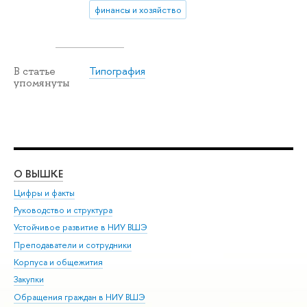
финансы и хозяйство
Типография
В статье
упомянуты
О ВЫШКЕ
ОБ
Цифры и факты
Ли
Руководство и структура
Дов
Устойчивое развитие в НИУ ВШЭ
Ол
Преподаватели и сотрудники
При
Корпуса и общежития
Вы
Закупки
При
Обращения граждан в НИУ ВШЭ
Ас