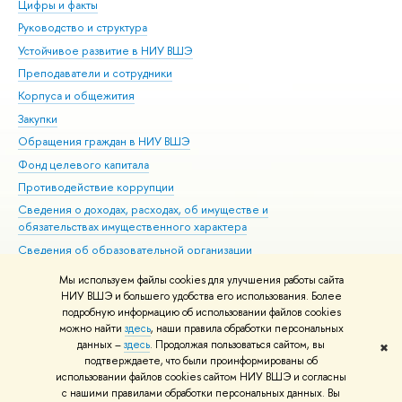
Цифры и факты
Ли
Руководство и структура
Дов
Устойчивое развитие в НИУ ВШЭ
Ол
Преподаватели и сотрудники
При
Корпуса и общежития
Вы
Закупки
При
Обращения граждан в НИУ ВШЭ
Ас
Фонд целевого капитала
До
Противодействие коррупции
Цен
Сведения о доходах, расходах, об имуществе и
Би
обязательствах имущественного характера
Об
Сведения об образовательной организации
Обр
Людям с ограниченными возможностями здоровья
Мы используем файлы cookies для улучшения работы сайта
Единая платежная страница
НИУ ВШЭ и большего удобства его использования. Более
подробную информацию об использовании файлов cookies
Работа в Вышке
можно найти
здесь
, наши правила обработки персональных
данных –
здесь
. Продолжая пользоваться сайтом, вы
✖
Редактору
подтверждаете, что были проинформированы об
© НИУ ВШЭ 1993–2026
Адреса и контакты
Условия использования
использовании файлов cookies сайтом НИУ ВШЭ и согласны
с нашими правилами обработки персональных данных. Вы
материалов
Политика конфиденциальности
Карта сайта