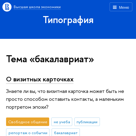
Высшая школа экономики
Меню
Типография
Тема «бакалавриат»
О визитных карточках
Знаете ли вы, что визитная карточка может быть не
просто способом оставить контакты, а маленьким
портретом эпохи?
Свободное общение
не учеба
публикации
репортаж о событии
бакалавриат