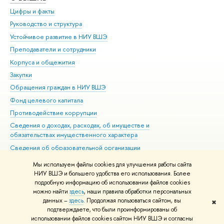
Цифры и факты
Ли
Руководство и структура
Дов
Устойчивое развитие в НИУ ВШЭ
Ол
Преподаватели и сотрудники
При
Корпуса и общежития
Вы
Закупки
При
Обращения граждан в НИУ ВШЭ
Ас
Фонд целевого капитала
До
Противодействие коррупции
Цен
Сведения о доходах, расходах, об имуществе и
Би
обязательствах имущественного характера
Об
Сведения об образовательной организации
Обр
Людям с ограниченными возможностями здоровья
Мы используем файлы cookies для улучшения работы сайта
Единая платежная страница
НИУ ВШЭ и большего удобства его использования. Более
подробную информацию об использовании файлов cookies
Работа в Вышке
можно найти
здесь
, наши правила обработки персональных
данных –
здесь
. Продолжая пользоваться сайтом, вы
✖
Редактору
подтверждаете, что были проинформированы об
© НИУ ВШЭ 1993–2026
Адреса и контакты
Условия использования
использовании файлов cookies сайтом НИУ ВШЭ и согласны