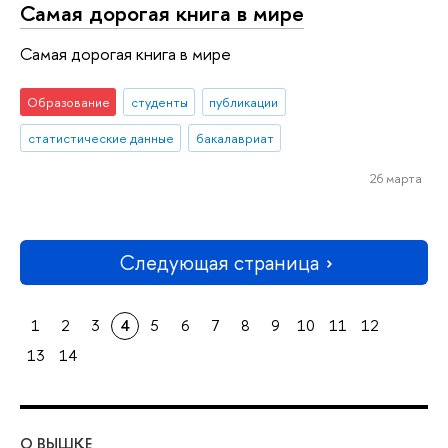
Самая дорогая книга в мире
Самая дорогая книга в мире
Образование
студенты
публикации
статистические данные
бакалавриат
26 марта
Следующая страница
1
2
3
4
5
6
7
8
9
10
11
12
13
14
О ВЫШКЕ
ОБ