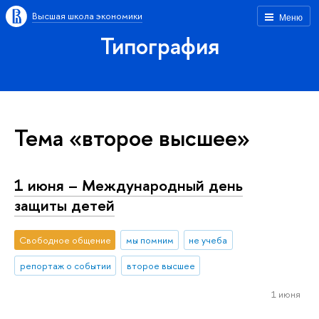
Высшая школа экономики
Меню
Типография
Тема «второе высшее»
1 июня – Международный день
защиты детей
Свободное общение
мы помним
не учеба
репортаж о событии
второе высшее
1 июня