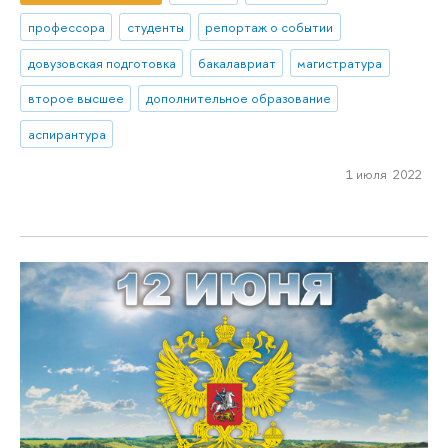
профессора
студенты
репортаж о событии
довузовская подготовка
бакалавриат
магистратура
второе высшее
дополнительное образование
аспирантура
1 июля 2022