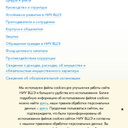
Цифры и факты
Ли
Руководство и структура
Дов
Устойчивое развитие в НИУ ВШЭ
Ол
Преподаватели и сотрудники
При
Корпуса и общежития
Вы
Закупки
При
Обращения граждан в НИУ ВШЭ
Ас
Фонд целевого капитала
До
Противодействие коррупции
Цен
Сведения о доходах, расходах, об имуществе и
Би
обязательствах имущественного характера
Об
Сведения об образовательной организации
Обр
Людям с ограниченными возможностями здоровья
Мы используем файлы cookies для улучшения работы сайта
Единая платежная страница
НИУ ВШЭ и большего удобства его использования. Более
подробную информацию об использовании файлов cookies
Работа в Вышке
можно найти
здесь
, наши правила обработки персональных
данных –
здесь
. Продолжая пользоваться сайтом, вы
✖
Редактору
подтверждаете, что были проинформированы об
© НИУ ВШЭ 1993–2026
Адреса и контакты
Условия использования
использовании файлов cookies сайтом НИУ ВШЭ и согласны
с нашими правилами обработки персональных данных. Вы
материалов
Политика конфиденциальности
Карта сайта