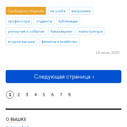
Свободное общение
не учеба
выпускники
профессора
студенты
публикации
репортаж о событии
бакалавриат
магистратура
второе высшее
финансы и хозяйство
10 июня 2022
Следующая страница
1
2
3
4
5
6
7
8
О ВЫШКЕ
ОБ