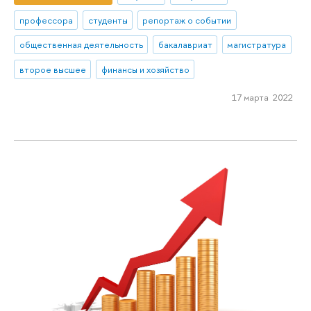
профессора
студенты
репортаж о событии
общественная деятельность
бакалавриат
магистратура
второе высшее
финансы и хозяйство
17 марта 2022