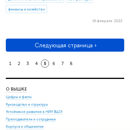
финансы и хозяйство
16 февраля 2022
Следующая страница
1
2
3
4
5
6
7
8
О ВЫШКЕ
ОБ
Цифры и факты
Ли
Руководство и структура
Дов
Устойчивое развитие в НИУ ВШЭ
Ол
Преподаватели и сотрудники
При
Корпуса и общежития
Вы