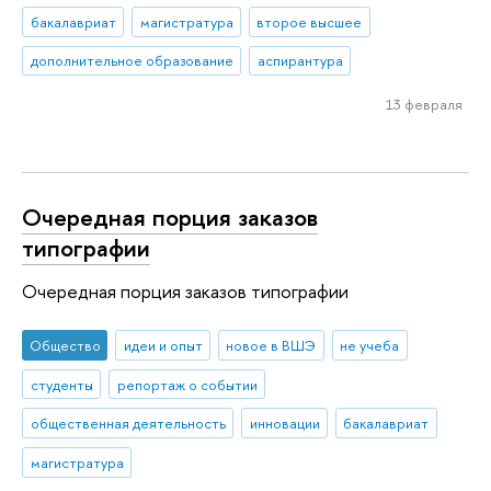
бакалавриат
магистратура
второе высшее
дополнительное образование
аспирантура
13 февраля
Очередная порция заказов
типографии
Очередная порция заказов типографии
Общество
идеи и опыт
новое в ВШЭ
не учеба
студенты
репортаж о событии
общественная деятельность
инновации
бакалавриат
магистратура