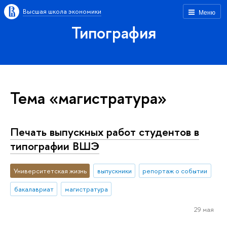
Высшая школа экономики
Меню
Типография
Тема «магистратура»
Печать выпускных работ студентов в
типографии ВШЭ
Университетская жизнь
выпускники
репортаж о событии
бакалавриат
магистратура
29 мая