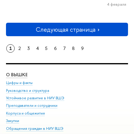
4 февраля
Следующая страница
1
2
3
4
5
6
7
8
9
О ВЫШКЕ
ОБ
Цифры и факты
Ли
Руководство и структура
Дов
Устойчивое развитие в НИУ ВШЭ
Ол
Преподаватели и сотрудники
При
Корпуса и общежития
Вы
Закупки
При
Обращения граждан в НИУ ВШЭ
Ас