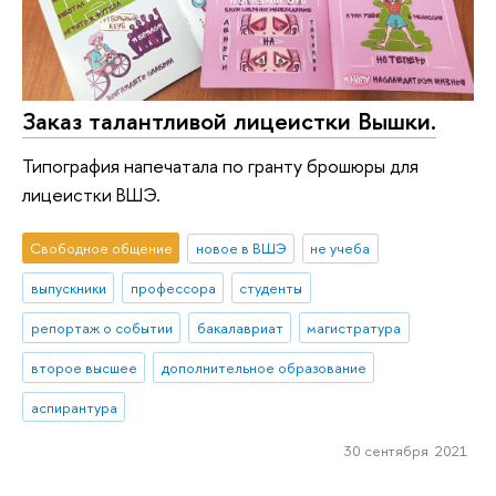
Заказ талантливой лицеистки Вышки.
Типография напечатала по гранту брошюры для
лицеистки ВШЭ.
Свободное общение
новое в ВШЭ
не учеба
выпускники
профессора
студенты
репортаж о событии
бакалавриат
магистратура
второе высшее
дополнительное образование
аспирантура
30 сентября 2021