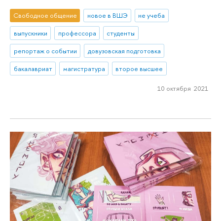
Свободное общение
новое в ВШЭ
не учеба
выпускники
профессора
студенты
репортаж о событии
довузовская подготовка
бакалавриат
магистратура
второе высшее
10 октября 2021