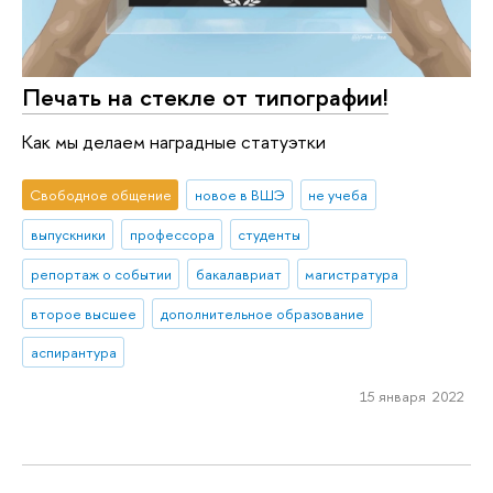
Печать на стекле от типографии!
Как мы делаем наградные статуэтки
Свободное общение
новое в ВШЭ
не учеба
выпускники
профессора
студенты
репортаж о событии
бакалавриат
магистратура
второе высшее
дополнительное образование
аспирантура
15 января 2022