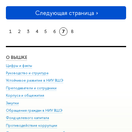
Следующая страница
1
2
3
4
5
6
7
8
О ВЫШКЕ
ОБ
Цифры и факты
Ли
Руководство и структура
Дов
Устойчивое развитие в НИУ ВШЭ
Ол
Преподаватели и сотрудники
При
Корпуса и общежития
Вы
Закупки
При
Обращения граждан в НИУ ВШЭ
Ас
Фонд целевого капитала
До
Противодействие коррупции
Цен