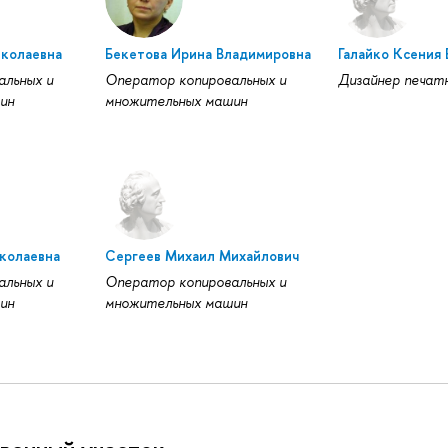
иколаевна
Бекетова Ирина Владимировна
Галайко Ксения
альных и
Оператор копировальных и
Дизайнер печатн
ин
множительных машин
колаевна
Сергеев Михаил Михайлович
альных и
Оператор копировальных и
ин
множительных машин