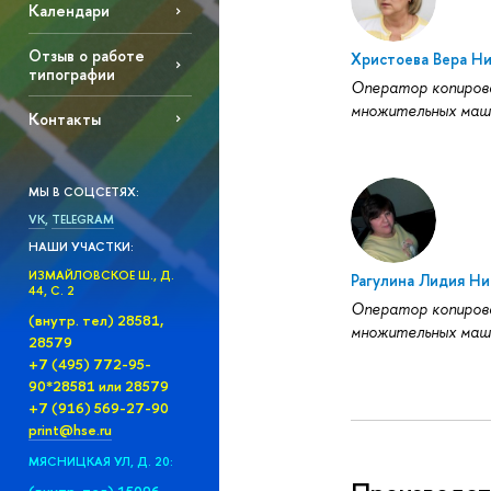
Календари
Отзыв о работе
Христоева Вера Н
типографии
Оператор копиров
множительных маш
Контакты
МЫ В СОЦСЕТЯХ:
VK
,
TELEGRAM
НАШИ УЧАСТКИ:
ИЗМАЙЛОВСКОЕ Ш., Д.
Рагулина Лидия Ни
44, С. 2
Оператор копиров
(внутр. тел) 28581,
множительных маш
28579
+7 (495) 772-95-
90*28581 или 28579
+7 (916) 569-27-90
print@hse.ru
МЯСНИЦКАЯ УЛ, Д. 20: