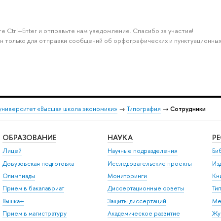
е Ctrl+Enter и отправьте нам уведомление. Спасибо за участие!
н только для отправки сообщений об орфографических и пунктуационных
университет «Высшая школа экономики»
→
Типография
→
Сотрудники
ОБРАЗОВАНИЕ
НАУКА
Р
Лицей
Научные подразделения
Би
Довузовская подготовка
Исследовательские проекты
Из
Олимпиады
Мониторинги
Кн
Прием в бакалавриат
Диссертационные советы
Ти
Вышка+
Защиты диссертаций
Ме
Прием в магистратуру
Академическое развитие
Жу