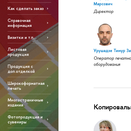
Марсович
Как сделать заказ
Директор
Справочная
информация
Визитки и т.п.
Листовая
Урушадзе Тимур За
продукция
Оператор печатно
оборудования
Продукция с
доп.отделкой
Широкоформатная
печать
Многостраничные
издания
Копироваль
Фотопродукция и
сувениры