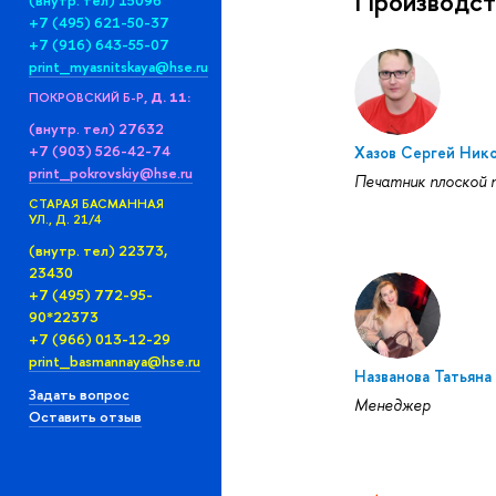
Производст
(внутр. тел) 15096
+7 (495) 621-50-37
+7 (916) 643-55-07
print_myasnitskaya@hse.ru
ПОКРОВСКИЙ Б-Р
, Д. 11:
(внутр. тел) 27632
+7 (903) 526-42-74
Хазов Сергей Ник
print_pokrovskiy@hse.ru
Печатник плоской 
СТАРАЯ БАСМАННАЯ
УЛ., Д. 21/4
(внутр. тел) 22373,
23430
+7 (495) 772-95-
90*22373
+7 (966) 013-12-29
print_basmannaya@hse.ru
Названова Татьяна
Задать вопрос
Менеджер
Оставить отзыв