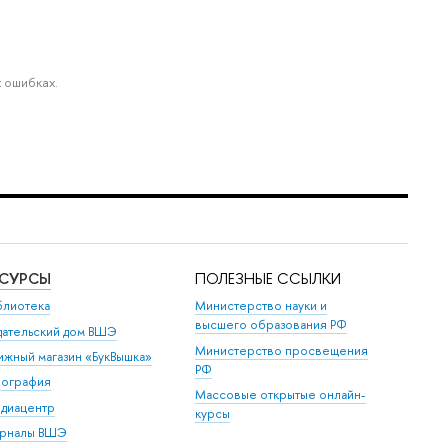
 ошибках.
ЕСУРСЫ
ПОЛЕЗНЫЕ ССЫЛКИ
блиотека
Министерство науки и
высшего образования РФ
дательский дом ВШЭ
Министерство просвещения
ижный магазин «БукВышка»
РФ
пография
Массовые открытые онлайн-
диацентр
курсы
рналы ВШЭ