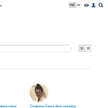
и
РУС
EN
Махмутовна
Спирина Ольга Анатольевна