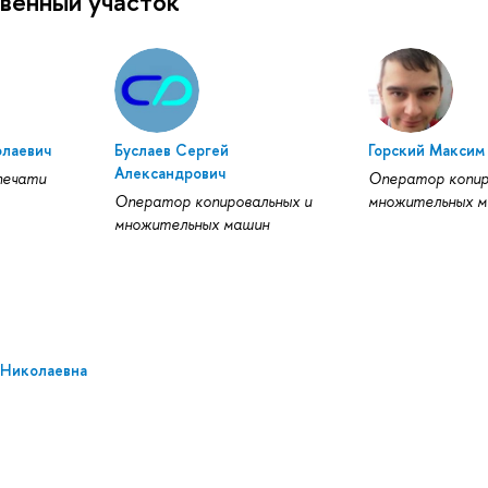
венный участок
олаевич
Буслаев Сергей
Горский Максим
Александрович
печати
Оператор копир
Оператор копировальных и
множительных 
множительных машин
 Николаевна