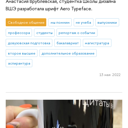
Анастасия Врублевская, студентка Школы дизайна
ВШЭ разработала шрифт Aero Typeface.
Свободное общение
мы помним
не учеба
выпускники
профессора
студенты
репортаж о событии
довузовская подготовка
бакалавриат
магистратура
второе высшее
дополнительное образование
аспирантура
13 мая 2022