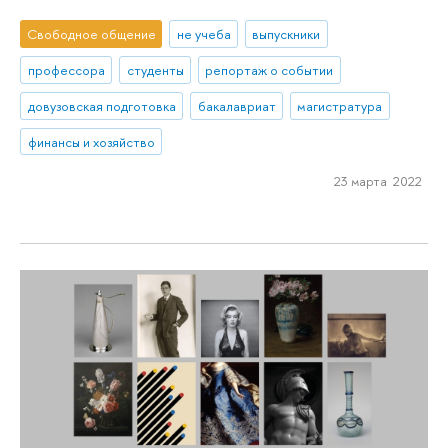
Свободное общение
не учеба
выпускники
профессора
студенты
репортаж о событии
довузовская подготовка
бакалавриат
магистратура
финансы и хозяйство
23 марта 2022