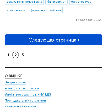
довузовская подготовка
бакалавриат
магистратура
аспирантура
финансы и хозяйство
17 февраля 2022
Следующая страница
1
2
3
О ВЫШКЕ
ОБ
Цифры и факты
Ли
Руководство и структура
Дов
Устойчивое развитие в НИУ ВШЭ
Ол
Преподаватели и сотрудники
При
Корпуса и общежития
Вы