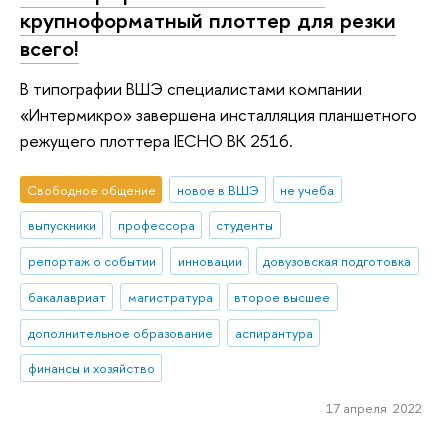
крупноформатный плоттер для резки
всего!
В типографии ВШЭ специалистами компании
«Интермикро» завершена инсталляция планшетного
режущего плоттера IECHO BK 2516.
Свободное общение
новое в ВШЭ
не учеба
выпускники
профессора
студенты
репортаж о событии
инновации
довузовская подготовка
бакалавриат
магистратура
второе высшее
дополнительное образование
аспирантура
финансы и хозяйство
17 апреля 2022