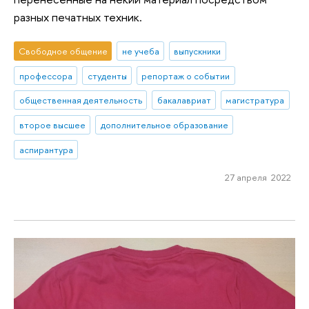
разных печатных техник.
Свободное общение
не учеба
выпускники
профессора
студенты
репортаж о событии
общественная деятельность
бакалавриат
магистратура
второе высшее
дополнительное образование
аспирантура
27 апреля 2022