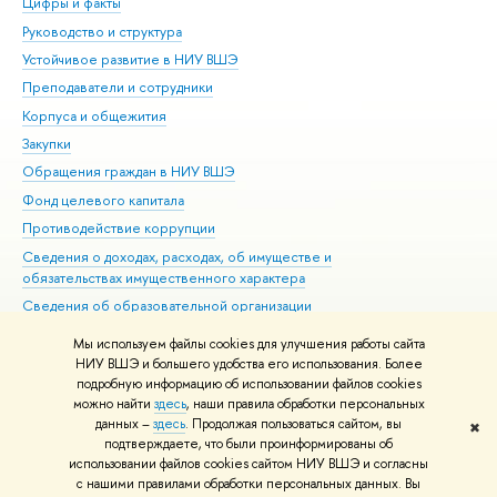
Цифры и факты
Ли
Руководство и структура
Дов
Устойчивое развитие в НИУ ВШЭ
Ол
Преподаватели и сотрудники
При
Корпуса и общежития
Вы
Закупки
При
Обращения граждан в НИУ ВШЭ
Ас
Фонд целевого капитала
До
Противодействие коррупции
Цен
Сведения о доходах, расходах, об имуществе и
Би
обязательствах имущественного характера
Об
Сведения об образовательной организации
Обр
Людям с ограниченными возможностями здоровья
Мы используем файлы cookies для улучшения работы сайта
Единая платежная страница
НИУ ВШЭ и большего удобства его использования. Более
подробную информацию об использовании файлов cookies
Работа в Вышке
можно найти
здесь
, наши правила обработки персональных
данных –
здесь
. Продолжая пользоваться сайтом, вы
✖
Редактору
подтверждаете, что были проинформированы об
© НИУ ВШЭ 1993–2026
Адреса и контакты
Условия использования
использовании файлов cookies сайтом НИУ ВШЭ и согласны
с нашими правилами обработки персональных данных. Вы
материалов
Политика конфиденциальности
Карта сайта