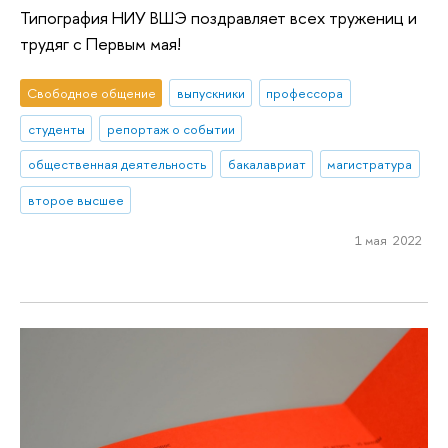
Типография НИУ ВШЭ поздравляет всех тружениц и
трудяг с Первым мая!
Свободное общение
выпускники
профессора
студенты
репортаж о событии
общественная деятельность
бакалавриат
магистратура
второе высшее
1 мая 2022