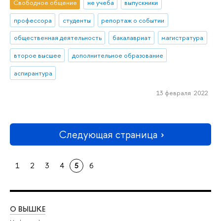
Свободное общение
не учеба
выпускники
профессора
студенты
репортаж о событии
общественная деятельность
бакалавриат
магистратура
второе высшее
дополнительное образование
аспирантура
13 февраля 2022
Следующая страница
1
2
3
4
5
6
О ВЫШКЕ
ОБ