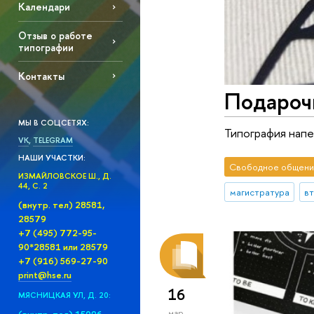
Календари
Отзыв о работе
типографии
Контакты
Подароч
МЫ В СОЦСЕТЯХ:
Типография напе
VK
,
TELEGRAM
НАШИ УЧАСТКИ:
Свободное общени
ИЗМАЙЛОВСКОЕ Ш., Д.
44, С. 2
магистратура
в
(внутр. тел) 28581,
28579
+7 (495) 772-95-
90*28581 или 28579
+7 (916) 569-27-90
print@hse.ru
16
МЯСНИЦКАЯ УЛ, Д. 20:
мар