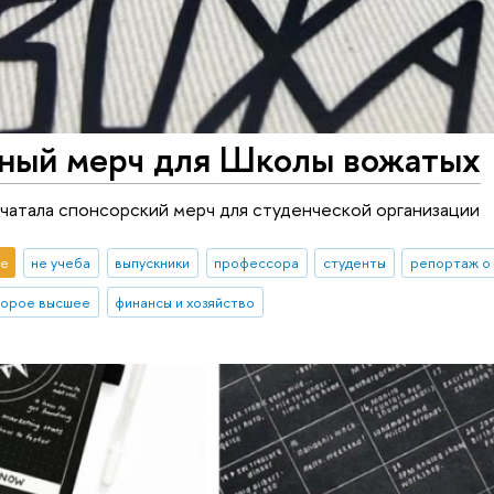
ный мерч для Школы вожатых
чатала спонсорский мерч для студенческой организации
е
не учеба
выпускники
профессора
студенты
репортаж о
торое высшее
финансы и хозяйство