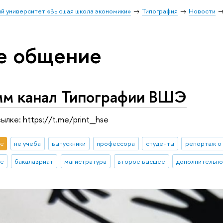
й университет «Высшая школа экономики»
Типография
Новости
е общение
мм канал Типографии ВШЭ
ылке: https://t.me/print_hse
е
не учеба
выпускники
профессора
студенты
репортаж о
ие
бакалавриат
магистратура
второе высшее
дополнительно