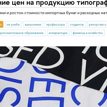
ние цен на продукцию типогра
иями и ростом стоимости импортных бумаг и расходных ма
е
не учеба
выпускники
профессора
студенты
репортаж о
дополнительное образование
аспирантура
финансы и хозяйство