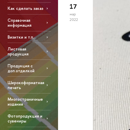
17
Как сделать заказ
мар
2022
Справочная
информация
Визитки и т.п.
Листовая
продукция
Продукция с
доп.отделкой
Широкоформатная
печать
Многостраничные
издания
Фотопродукция и
сувениры