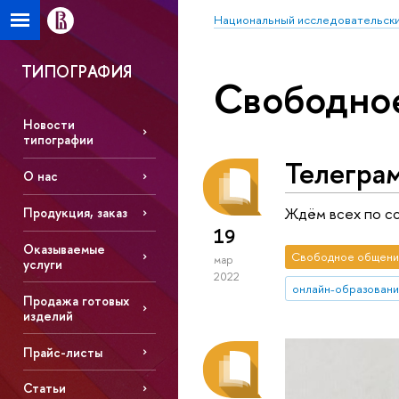
Национальный исследовательски
ТИПОГРАФИЯ
Свободно
Новости
типографии
Телегра
О нас
Ждём всех по сс
Продукция, заказ
19
Оказываемые
Свободное общени
мар
услуги
2022
онлайн-образован
Продажа готовых
изделий
Прайс-листы
Статьи