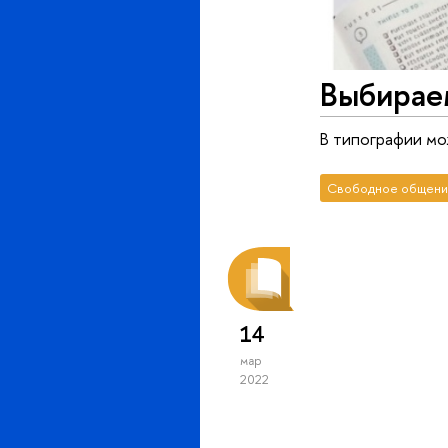
Выбирае
В типографии мо
Свободное общени
14
мар
2022