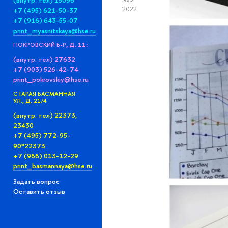
(внутр. тел) 15096
2022
+7 (495) 621-50-37
+7 (916) 643-55-07
print_myasnitskaya@hse.ru
ПОКРОВСКИЙ Б-Р
, Д. 11:
(внутр. тел) 27632
+7 (903) 526-42-74
print_pokrovskiy@hse.ru
СТАРАЯ БАСМАННАЯ
УЛ., Д. 21/4
(внутр. тел) 22373,
23430
+7 (495) 772-95-
90*22373
+7 (966) 013-12-29
print_basmannaya@hse.ru
Задать вопрос
Оставить отзыв