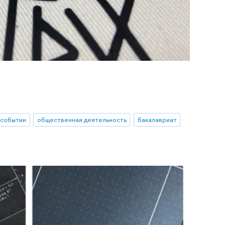
 событии
общественная деятельность
бакалавриат