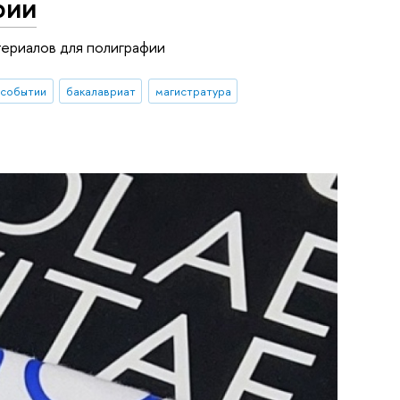
фии
териалов для полиграфии
 событии
бакалавриат
магистратура