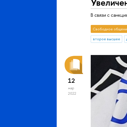
Увеличе
В связи с санкц
Свободное общени
второе высшее
12
мар
2022