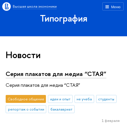
Высшая школа экономики
Меню
Типография
Новости
Серия плакатов для медиа “СТАЯ”
Серия плакатов для медиа “СТАЯ”
Свободное общение
идеи и опыт
не учеба
студенты
репортаж о событии
бакалавриат
1 февраля