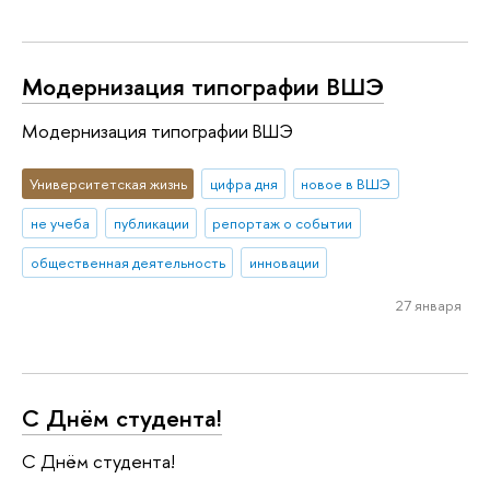
Модернизация типографии ВШЭ
Модернизация типографии ВШЭ
Университетская жизнь
цифра дня
новое в ВШЭ
не учеба
публикации
репортаж о событии
общественная деятельность
инновации
27 января
С Днём студента!
С Днём студента!