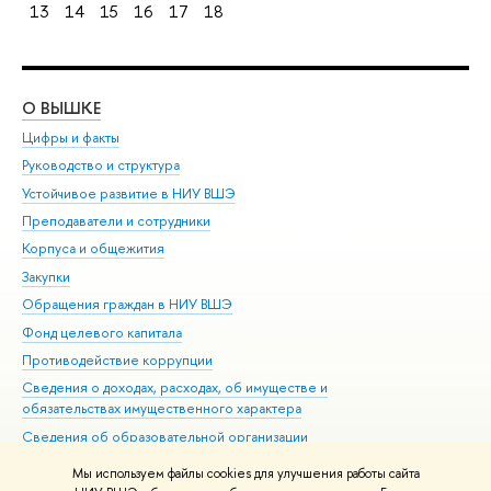
13
14
15
16
17
18
О ВЫШКЕ
ОБ
Цифры и факты
Ли
Руководство и структура
Дов
Устойчивое развитие в НИУ ВШЭ
Ол
Преподаватели и сотрудники
При
Корпуса и общежития
Вы
Закупки
При
Обращения граждан в НИУ ВШЭ
Ас
Фонд целевого капитала
До
Противодействие коррупции
Цен
Сведения о доходах, расходах, об имуществе и
Би
обязательствах имущественного характера
Об
Сведения об образовательной организации
Обр
Людям с ограниченными возможностями здоровья
Мы используем файлы cookies для улучшения работы сайта